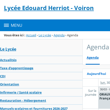
Panneau de gestion des cookies
Lycée Edouard Herriot - Voiron
Menu de la rubrique
Contenu
MENU
Vous êtes ici :
Accueil
›
Le Lycée
›
Agenda
›
Agenda
Agenda
Le Lycée
Agenda
Actualités
Taxe d'apprentissage
Aujourd’hui
CDI
lun.
30
Orientation
30/03 - 
Sur la
Infirmerie / Santé scolaire
ORAUX
journée
França
Restauration - Hébergement
Manuels scolaires et fournitures 2026-2027