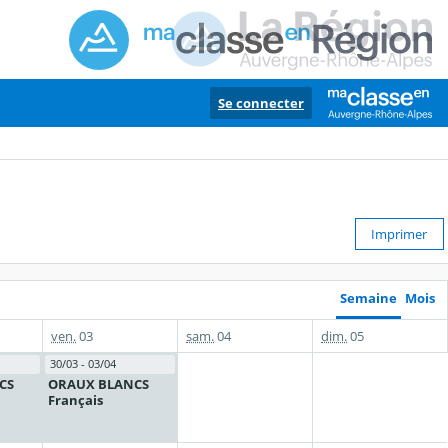
Se connecter
Imprimer
Semaine
Mois
ven.
03
sam.
04
dim.
05
30/03 - 03/04
CS
ORAUX BLANCS
Français