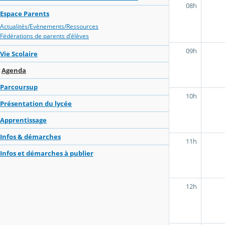
08h
Espace Parents
Actualités/Evènements/Ressources
Fédérations de parents d'élèves
09h
Vie Scolaire
Agenda
Parcoursup
10h
Présentation du lycée
Apprentissage
Infos & démarches
11h
Infos et démarches à publier
12h