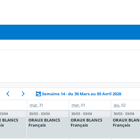
Semaine 14 - du 30 Mars au 05 Avril 2026
mar.
31
mer.
01
jeu.
02
03/04
30/03 - 03/04
30/03 - 03/04
30/03 - 03/04
 BLANCS
ORAUX BLANCS
ORAUX BLANCS
ORAUX BLAN
is
Français
Français
Français