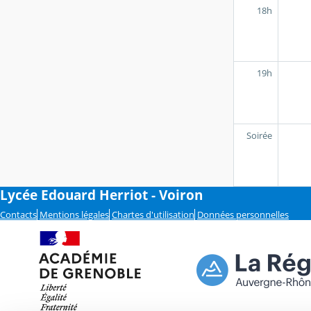
18h
19h
Soirée
Lycée Edouard Herriot - Voiron
Contacts
Mentions légales
Chartes d'utilisation
Données personnelles