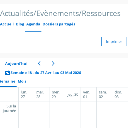
Actualités/Evènements/Ressources
Accueil
Blog
Agenda
Dossiers partagés
Imprimer
Aujourd’hui
Semaine 18 - du 27 Avril au 03 Mai 2026
Semaine
Mois
lun.
mar.
mer.
ven.
sam.
dim.
jeu.
30
27
28
29
01
02
03
Sur la
journée