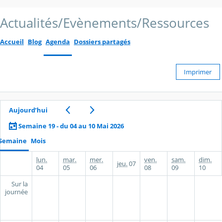
Actualités/Evènements/Ressources
Accueil
Blog
Agenda
Dossiers partagés
Imprimer
Aujourd’hui
Semaine 19 - du 04 au 10 Mai 2026
Semaine
Mois
lun.
mar.
mer.
ven.
sam.
dim.
jeu.
07
04
05
06
08
09
10
Sur la
journée