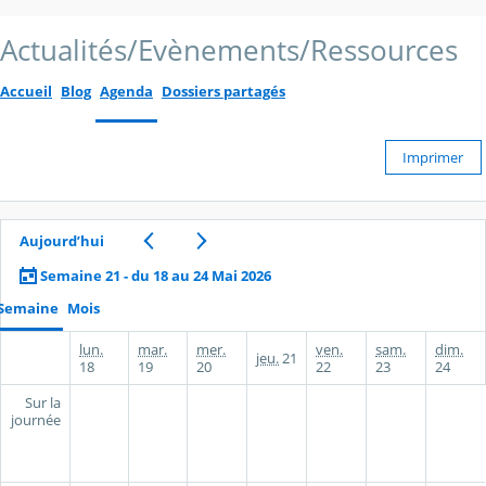
Actualités/Evènements/Ressources
Accueil
Blog
Agenda
Dossiers partagés
Imprimer
Aujourd’hui
Semaine 21 - du 18 au 24 Mai 2026
Semaine
Mois
lun.
mar.
mer.
ven.
sam.
dim.
jeu.
21
18
19
20
22
23
24
Sur la
journée