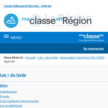
Panneau de gestion des cookies
Lycée Edouard Herriot - Voiron
Menu de la rubrique
Contenu
MENU
Se connecter
Vous êtes ici :
Accueil
›
Les + du lycée
›
Association Sportive (AS) UNSS
›
Agenda
Les + du lycée
EDD+
Labellisation
Projets
Club solidarité internationale
Les écodélégués