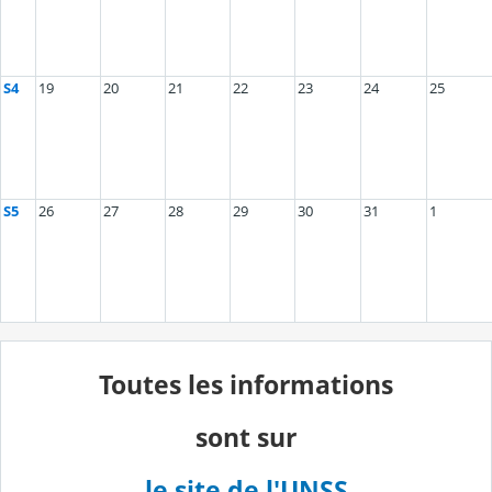
S4
19
20
21
22
23
24
25
S5
26
27
28
29
30
31
1
Toutes les informations
sont sur
le site de l'UNSS