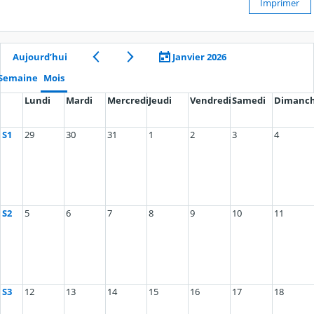
Imprimer
Aujourd’hui
Janvier 2026
Semaine
Mois
Lundi
Mardi
Mercredi
Jeudi
Vendredi
Samedi
Dimanc
S1
29
30
31
1
2
3
4
S2
5
6
7
8
9
10
11
S3
12
13
14
15
16
17
18