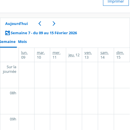
Imprimer
Aujourd’hui
Semaine 7 - du 09 au 15 Février 2026
Semaine
Mois
lun.
mar.
mer.
ven.
sam.
dim.
jeu.
12
09
10
11
13
14
15
Sur la
journée
08h
09h