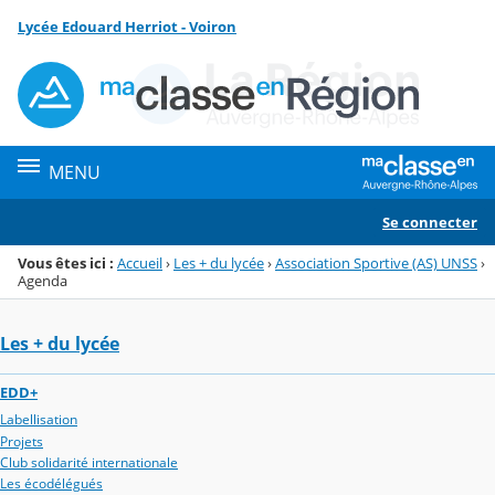
Panneau de gestion des cookies
Lycée Edouard Herriot - Voiron
Menu de la rubrique
Contenu
MENU
Se connecter
Vous êtes ici :
Accueil
›
Les + du lycée
›
Association Sportive (AS) UNSS
›
Agenda
Les + du lycée
EDD+
Labellisation
Projets
Club solidarité internationale
Les écodélégués