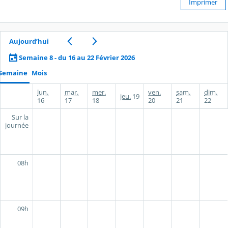
Imprimer
Aujourd’hui
Semaine 8 - du 16 au 22 Février 2026
Semaine
Mois
lun.
mar.
mer.
ven.
sam.
dim.
jeu.
19
16
17
18
20
21
22
Sur la
journée
08h
09h