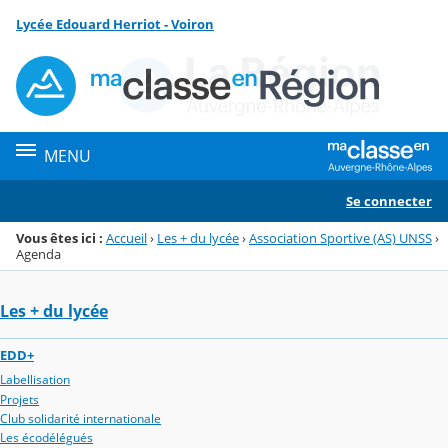
Panneau de gestion des cookies
Lycée Edouard Herriot - Voiron
Menu de la rubrique
Contenu
MENU
Se connecter
Vous êtes ici :
Accueil
›
Les + du lycée
›
Association Sportive (AS) UNSS
›
Agenda
Les + du lycée
EDD+
Labellisation
Projets
Club solidarité internationale
Les écodélégués