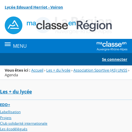
Panneau de gestion des cookies
Lycée Edouard Herriot - Voiron
Menu de la rubrique
Contenu
MENU
Se connecter
Vous êtes ici :
Accueil
›
Les + du lycée
›
Association Sportive (AS) UNSS
›
Agenda
Les + du lycée
EDD+
Labellisation
Projets
Club solidarité internationale
Les écodélégués