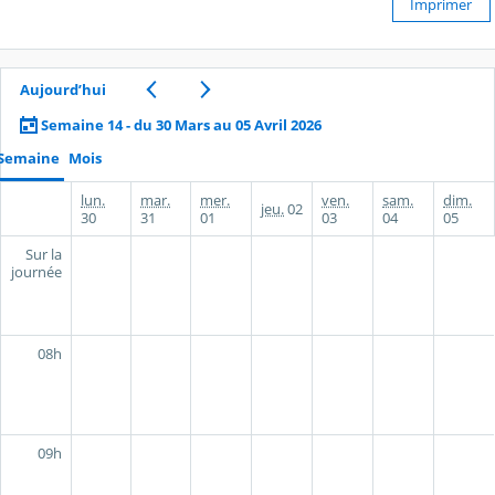
Imprimer
Aujourd’hui
Semaine 14 - du 30 Mars au 05 Avril 2026
Semaine
Mois
lun.
mar.
mer.
ven.
sam.
dim.
jeu.
02
30
31
01
03
04
05
Sur la
journée
08h
09h