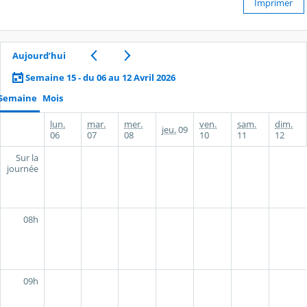
Imprimer
Aujourd’hui
Semaine 15 - du 06 au 12 Avril 2026
Semaine
Mois
lun.
mar.
mer.
ven.
sam.
dim.
jeu.
09
06
07
08
10
11
12
Sur la
journée
08h
09h