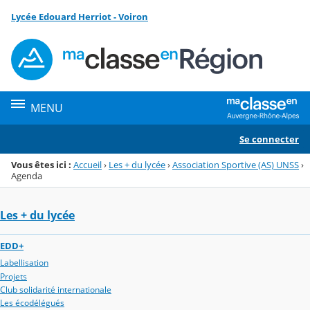
Panneau de gestion des cookies
Lycée Edouard Herriot - Voiron
Menu de la rubrique
Contenu
MENU
Se connecter
Vous êtes ici :
Accueil
›
Les + du lycée
›
Association Sportive (AS) UNSS
›
Agenda
Les + du lycée
EDD+
Labellisation
Projets
Club solidarité internationale
Les écodélégués