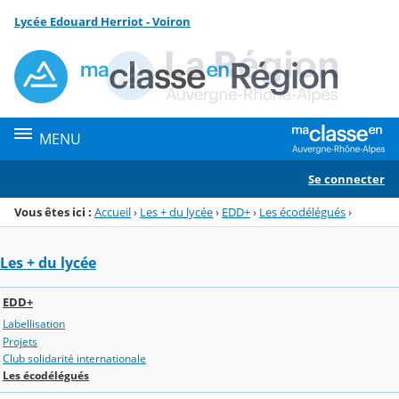
Panneau de gestion des cookies
Lycée Edouard Herriot - Voiron
Menu de la rubrique
Contenu
MENU
Se connecter
Vous êtes ici :
Accueil
›
Les + du lycée
›
EDD+
›
Les écodélégués
›
Les + du lycée
EDD+
Labellisation
Projets
Club solidarité internationale
Les écodélégués