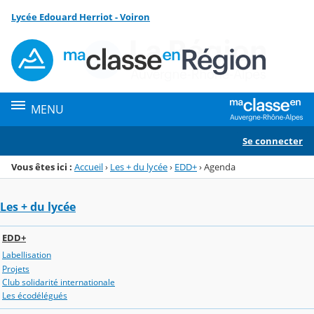
Panneau de gestion des cookies
Lycée Edouard Herriot - Voiron
Menu de la rubrique
Contenu
MENU
Se connecter
Vous êtes ici :
Accueil
›
Les + du lycée
›
EDD+
›
Agenda
Les + du lycée
EDD+
Labellisation
Projets
Club solidarité internationale
Les écodélégués