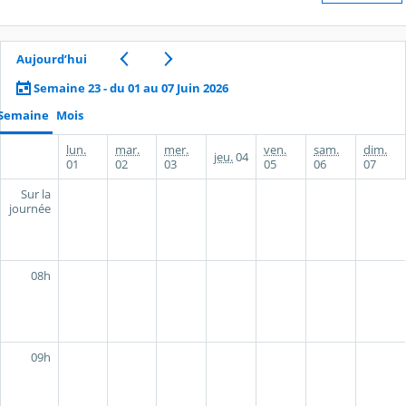
Aujourd’hui
Semaine 23 - du 01 au 07 Juin 2026
Semaine
Mois
lun.
mar.
mer.
ven.
sam.
dim.
jeu.
04
01
02
03
05
06
07
Sur la
journée
08h
09h