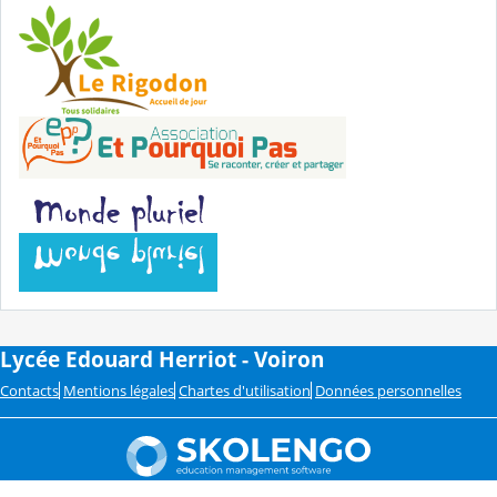
Lycée Edouard Herriot - Voiron
Contacts
Mentions légales
Chartes d'utilisation
Données personnelles