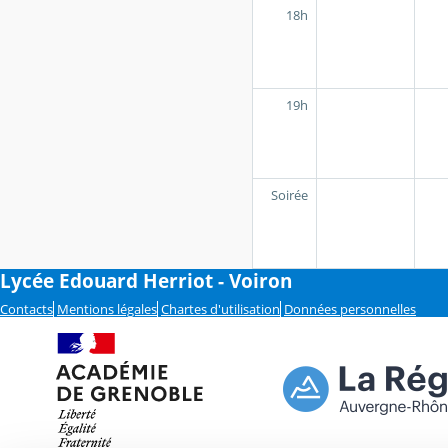
18h
19h
Soirée
Lycée Edouard Herriot - Voiron
Contacts
Mentions légales
Chartes d'utilisation
Données personnelles