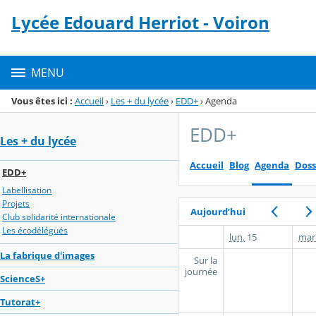
Panneau de gestion des cookies
Lycée Edouard Herriot - Voiron
Menu de la rubrique
Contenu
MENU
Vous êtes ici :
Accueil
›
Les + du lycée
›
EDD+
›
Agenda
EDD+
Les + du lycée
Accueil
Blog
Agenda
Doss
EDD+
Labellisation
Projets
Aujourd’hui
Club solidarité internationale
Les écodélégués
lun.
15
mar
La fabrique d'images
Sur la
journée
ScienceS+
Tutorat+