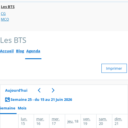
Les BTS
CG
MCO
Les BTS
Accueil
Blog
Agenda
Imprimer
Aujourd’hui
Semaine 25 - du 15 au 21 Juin 2026
Semaine
Mois
lun.
mar.
mer.
ven.
sam.
dim.
jeu.
18
15
16
17
19
20
21