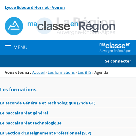
Panneau de gestion des cookies
Lycée Edouard Herriot - Voiron
Menu de la rubrique
Contenu
MENU
Se connecter
Vous êtes ici :
Accueil
›
Les formations
›
Les BTS
›
Agenda
Les formations
La seconde Générale et Technologique (2nde GT)
Le baccalauréat général
Le baccalauréat technologique
La Section d'Enseignement Professionnel (SEP)