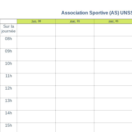
Association Sportive (AS) UNSS 
lun.
30
mar.
31
mer.
01
Sur la
journée
08h
09h
10h
11h
12h
13h
14h
15h