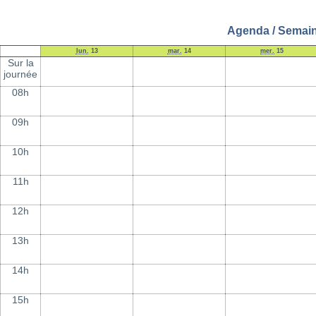
Agenda / Semaine
lun.
13
mar.
14
mer.
15
Sur la
journée
08h
09h
10h
11h
12h
13h
14h
15h