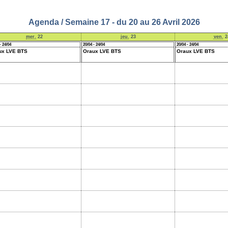
Agenda / Semaine 17 - du 20 au 26 Avril 2026
mer.
22
jeu.
23
ven.
2
- 24/04
20/04 - 24/04
20/04 - 24/04
ux LVE BTS
Oraux LVE BTS
Oraux LVE BTS