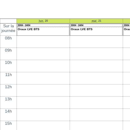
lun.
20
mar.
21
Sur la
20/04 - 24/04
20/04 - 24/04
20/04 
Oraux LVE BTS
Oraux LVE BTS
Ora
journée
08h
09h
10h
11h
12h
13h
14h
15h