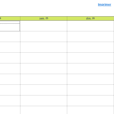
Imprimer
4
sam.
25
dim.
26