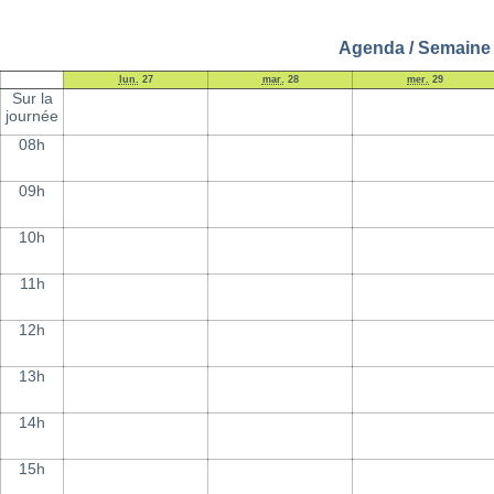
Agenda / Semaine 1
lun.
27
mar.
28
mer.
29
Sur la
journée
08h
09h
10h
11h
12h
13h
14h
15h