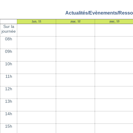
Actualités/Evènements/Ressou
lun.
11
mar.
12
mer.
13
Sur la
journée
08h
09h
10h
11h
12h
13h
14h
15h