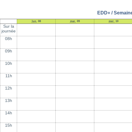
EDD+ / Semaine 
lun.
08
mar.
09
mer.
10
Sur la
journée
08h
09h
10h
11h
12h
13h
14h
15h