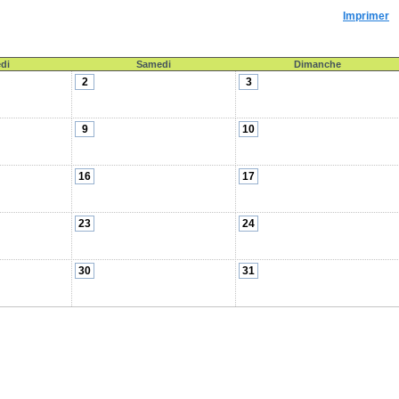
Imprimer
di
Samedi
Dimanche
2
3
9
10
16
17
23
24
30
31