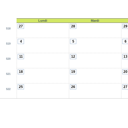
Lundi
Mardi
27
28
29
S18
4
5
6
S19
11
12
13
S20
18
19
20
S21
25
26
27
S22