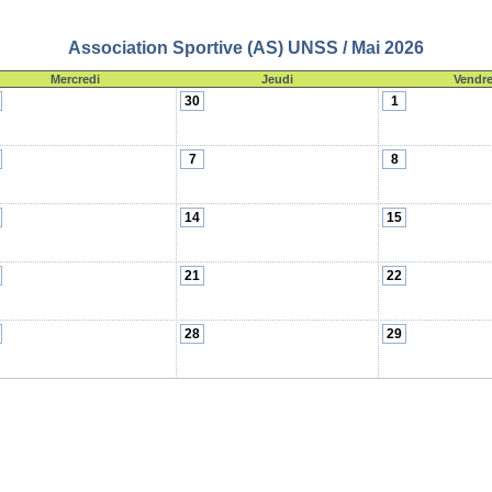
Association Sportive (AS) UNSS / Mai 2026
Mercredi
Jeudi
Vendre
30
1
7
8
14
15
21
22
28
29