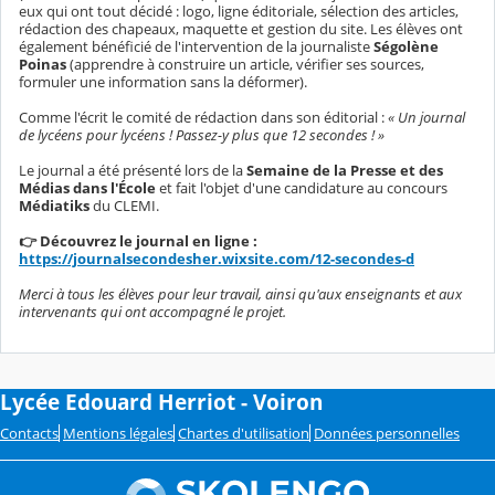
eux qui ont tout décidé : logo, ligne éditoriale, sélection des articles,
rédaction des chapeaux, maquette et gestion du site. Les élèves ont
également bénéficié de l'intervention de la journaliste
Ségolène
Poinas
(apprendre à construire un article, vérifier ses sources,
formuler une information sans la déformer).
Comme l'écrit le comité de rédaction dans son éditorial :
« Un journal
de lycéens pour lycéens ! Passez-y plus que 12 secondes ! »
Le journal a été présenté lors de la
Semaine de la Presse et des
Médias dans l'École
et fait l'objet d'une candidature au concours
Médiatiks
du CLEMI.
👉 Découvrez le journal en ligne :
https://journalsecondesher.wixsite.com/12-secondes-d
Merci à tous les élèves pour leur travail, ainsi qu'aux enseignants et aux
intervenants qui ont accompagné le projet.
Lycée Edouard Herriot - Voiron
Contacts
Mentions légales
Chartes d'utilisation
Données personnelles