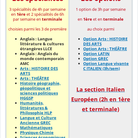
3 spécialités de 4h par semaine
1 option de 3h par semaine
en
1ère
et
2 spécialités de 6h
en
1ère
et en
terminale
par semaine en
terminale
au choix parmi
choisies parmi les 3 de première
Option Arts : HISTOIRE
Anglais : Langue
DES ARTS
littérature & cultures
Option Arts : THÉÂTRE
étrangères LLCE
Option LATIN
Anglais : Anglais du
Option GREC
monde contemporain
Option Langue vivante
AMC
C ITALIEN (3h/sem)
Arts : HISTOIRE DES
ARTS
Arts : THÉÂTRE
Histoire géographie,
géopolitique et
La section Italien
sciences politiques
HGGSP
Européen (2h en 1ère
Humanités,
littératures &
et terminale)
Philosophie HLP
Langue et Culture
Ancienne GREC
Mathématiques
Physique-Chimie
Sciences économiques