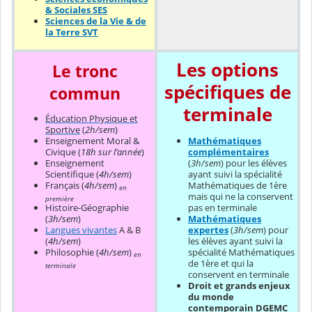
& Sociales SES
Sciences de la Vie & de
la Terre SVT
Les options
Le tronc
spécifiques de
commun
terminale
Éducation Physique et
Sportive
(
2h/sem
)
Mathématiques
Enseignement Moral &
complémentaires
Civique (
18h sur l'année
)
(
3h/sem
) pour les élèves
Enseignement
ayant suivi la spécialité
Scientifique (
4h/sem
)
Mathématiques de 1ère
Français (
4h/sem
)
en
mais qui ne la conservent
première
pas en terminale
Histoire-Géographie
Mathématiques
(
3h/sem
)
expertes
(
3h/sem
) pour
Langues vivantes
A & B
les élèves ayant suivi la
(
4h/sem
)
spécialité Mathématiques
Philosophie (
4h/sem
)
en
de 1ère et qui la
terminale
conservent en terminale
Droit et grands enjeux
du monde
contemporain DGEMC