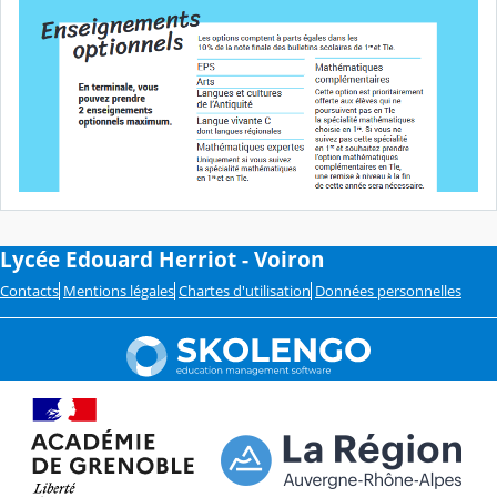
Lycée Edouard Herriot - Voiron
Contacts
Mentions légales
Chartes d'utilisation
Données personnelles