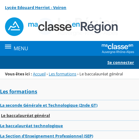
Panneau de gestion des cookies
Lycée Edouard Herriot - Voiron
Menu de la rubrique
Contenu
MENU
Se connecter
Vous êtes ici :
Accueil
›
Les formations
›
Le baccalauréat général
Les formations
La seconde Générale et Technologique (2nde GT)
Le baccalauréat général
Le baccalauréat technologique
La Section d'Enseignement Professionnel (SEP)