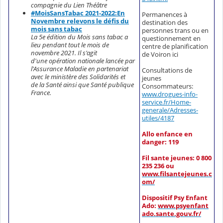
compagnie du Lien Théâtre
#MoisSansTabac 2021-2022:En
Permanences à
Novembre relevons le défis du
destination des
mois sans tabac
personnes trans ou en
La 5e édition du Mois sans tabac a
questionnement en
lieu pendant tout le mois de
centre de planification
novembre 2021. Il s'agit
de Voiron ici
d'une opération nationale lancée par
l'Assurance Maladie en partenariat
Consultations de
avec le ministère des Solidarités et
jeunes
de la Santé ainsi que Santé publique
Consommateurs:
France.
www.drogues-info-
service.fr/Home-
generale/Adresses-
utiles/4187
Allo enfance en
danger: 119
Fil sante jeunes: 0 800
235 236 ou
www.filsantejeunes.c
om/
Dispositif Psy Enfant
Ado:
www.psyenfant
ado.sante.gouv.fr/