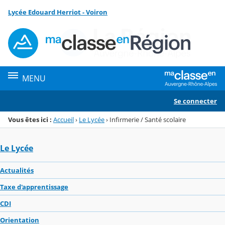
Panneau de gestion des cookies
Lycée Edouard Herriot - Voiron
Menu de la rubrique
Contenu
MENU
Se connecter
Vous êtes ici :
Accueil
›
Le Lycée
›
Infirmerie / Santé scolaire
Le Lycée
Actualités
Taxe d'apprentissage
CDI
Orientation