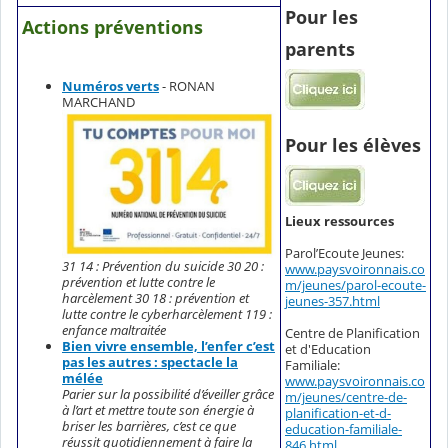
Pour les
Actions préventions
parents
Numéros verts
- RONAN
MARCHAND
Pour les élèves
Lieux ressources
Parol’Ecoute Jeunes:
31 14 : Prévention du suicide 30 20 :
www.paysvoironnais.co
prévention et lutte contre le
m/jeunes/parol-ecoute-
harcèlement 30 18 : prévention et
jeunes-357.html
lutte contre le cyberharcèlement 119 :
enfance maltraitée
Centre de Planification
Bien vivre ensemble, l’enfer c’est
et d'Education
pas les autres : spectacle la
Familiale:
mélée
www.paysvoironnais.co
Parier sur la possibilité d’éveiller grâce
m/jeunes/centre-de-
à l’art et mettre toute son énergie à
planification-et-d-
briser les barrières, c’est ce que
education-familiale-
réussit quotidiennement à faire la
846.html