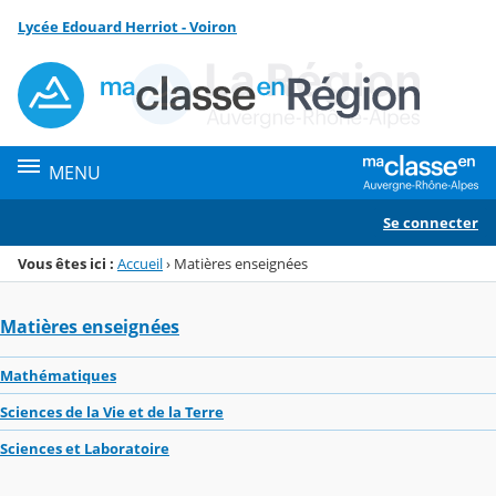
Panneau de gestion des cookies
Lycée Edouard Herriot - Voiron
Menu de la rubrique
Contenu
MENU
Se connecter
Vous êtes ici :
Accueil
›
Matières enseignées
Matières enseignées
Mathématiques
Sciences de la Vie et de la Terre
Sciences et Laboratoire