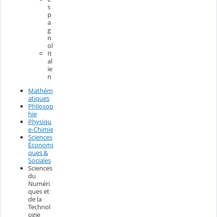
s
p
a
g
n
ol
It
al
ie
n
Mathém
atiques
Philosop
hie
Physiqu
e-Chimie
Sciences
Économi
ques &
Sociales
Sciences
du
Numéri
ques et
de la
Technol
ogie