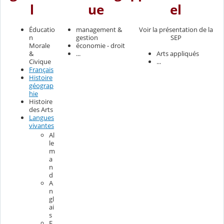
l
ue
el
Éducatio
management &
Voir la présentation de la
n
gestion
SEP
Morale
économie - droit
Arts appliqués
&
...
...
Civique
Français
Histoire
géograp
hie
Histoire
des Arts
Langues
vivantes
Al
le
m
a
n
d
A
n
gl
ai
s
E