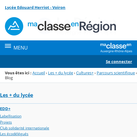
Panneau de gestion des cookies
Lycée Edouard Herriot - Voiron
Menu de la rubrique
Contenu
MENU
Se connecter
Vous êtes ici :
Accueil
›
Les + du lycée
›
Cultures+
›
Parcours scientifique
›
Blog
Les + du lycée
EDD+
Labellisation
Projets
Club solidarité internationale
Les écodélégués