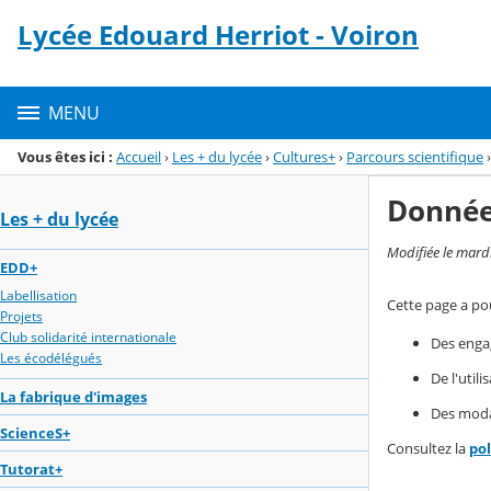
Panneau de gestion des cookies
Lycée Edouard Herriot - Voiron
Menu de la rubrique
Contenu
MENU
Vous êtes ici :
Accueil
›
Les + du lycée
›
Cultures+
›
Parcours scientifique
›
Donnée
Les + du lycée
Modifiée le mard
EDD+
Labellisation
Cette page a pou
Projets
Club solidarité internationale
Des enga
Les écodélégués
De l'util
La fabrique d'images
Des modal
ScienceS+
Consultez la
po
Tutorat+