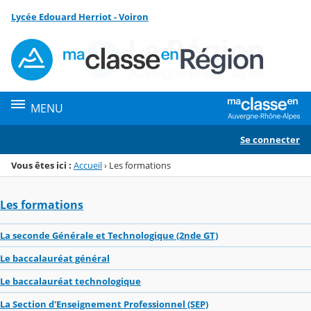
Panneau de gestion des cookies
Lycée Edouard Herriot - Voiron
Menu de la rubrique
Contenu
MENU
Se connecter
Vous êtes ici :
Accueil
›
Les formations
Les formations
La seconde Générale et Technologique (2nde GT)
Le baccalauréat général
Le baccalauréat technologique
La Section d'Enseignement Professionnel (SEP)