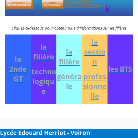
Cliquez ci-dessous pour obtenir plus d'informations sur les filières
la
la
la
sectio
filière
l
a
filière
n
2nde
les BTS
techno
généra
profes
GT
logiqu
le
sionne
e
lle
Lycée Edouard Herriot - Voiron