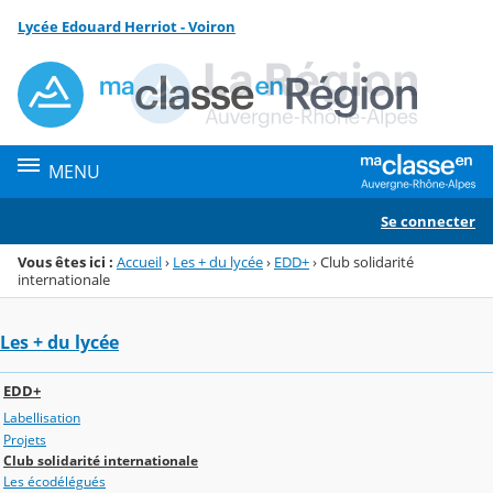
Panneau de gestion des cookies
Lycée Edouard Herriot - Voiron
Menu de la rubrique
Contenu
MENU
Se connecter
Vous êtes ici :
Accueil
›
Les + du lycée
›
EDD+
›
Club solidarité
internationale
Les + du lycée
EDD+
Labellisation
Projets
Club solidarité internationale
Les écodélégués