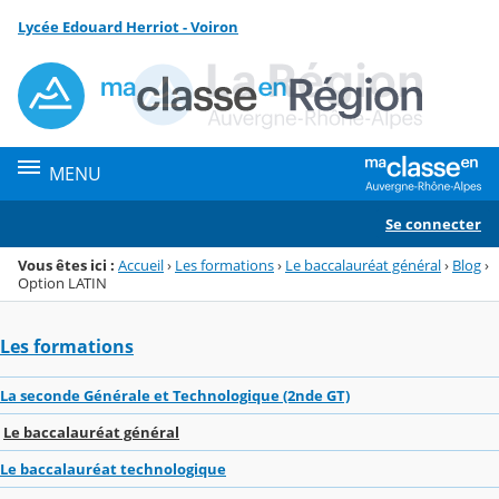
Panneau de gestion des cookies
Lycée Edouard Herriot - Voiron
Menu de la rubrique
Contenu
MENU
Se connecter
Vous êtes ici :
Accueil
›
Les formations
›
Le baccalauréat général
›
Blog
›
Option LATIN
Les formations
La seconde Générale et Technologique (2nde GT)
Le baccalauréat général
Le baccalauréat technologique