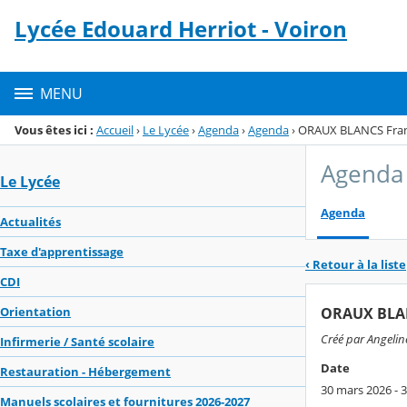
Panneau de gestion des cookies
Lycée Edouard Herriot - Voiron
Menu de la rubrique
Contenu
MENU
Vous êtes ici :
Accueil
›
Le Lycée
›
Agenda
›
Agenda
›
ORAUX BLANCS Fran
Agenda
Le Lycée
Agenda
Actualités
Taxe d'apprentissage
‹ Retour à la liste
CDI
ORAUX BLAN
Orientation
Créé par Angeline
Infirmerie / Santé scolaire
Date
Restauration - Hébergement
30 mars 2026 - 3
Manuels scolaires et fournitures 2026-2027