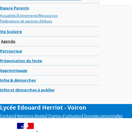
Espace Parents
Actualités/Evènements/Ressources
Fédérations de parents d'élèves
Vie Scolaire
Agenda
Parcoursup
Présentation du lycée
Apprentissage
Infos & démarches
Infos et démarches à publier
Lycée Edouard Herriot - Voiron
Contacts
Mentions légales
Chartes d'utilisation
Données personnelles