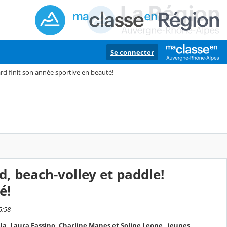
Se connecter
rd finit son année sportive en beauté!
d, beach-volley et paddle!
é!
5:58
, Laura Fassino, Charline Manes et Soline Leone , jeunes