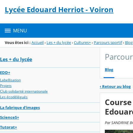
Panneau de gestion des cookies
Lycée Edouard Herriot - Voiron
Menu de la rubrique
Contenu
MENU
Vous êtes ici :
Accueil
›
Les + du lycée
›
Cultures+
›
Parcours sportif
›
Blog
Parcour
Les + du lycée
Blog
EDD+
Labellisation
Projets
‹
Retour au blog
Club solidarité internationale
Les écodélégués
Course 
La fabrique d'images
Edouard
ScienceS+
Par SANDRINE BOU
Tutorat+