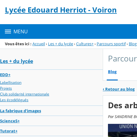
Panneau de gestion des cookies
Lycée Edouard Herriot - Voiron
Menu de la rubrique
Contenu
MENU
Vous êtes ici :
Accueil
›
Les + du lycée
›
Cultures+
›
Parcours sportif
›
Blog
Parcour
Les + du lycée
Blog
EDD+
Labellisation
Projets
‹
Retour au blog
Club solidarité internationale
Les écodélégués
Des arb
La fabrique d'images
Par SANDRINE BOU
ScienceS+
Tutorat+