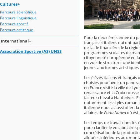
Cultures+
Parcours scientifique
Parcours linguistique
Parcours sportif
Parcours artistique
Pour la deuxième année du part
International+
français et italiens qui ont par
de l'aide financière de la régi
Association Sportive (AS) UNSS
programmes scolaires de maniè
citoyenneté européenne en fa
en vue de structurer une identit
jeunes aux formes artistiques 
Les élèves italiens et françai
choisies pour avoir un panorama
en France visité la ville de L
renaissance et la Croix rousse 
facteur cheval à Hauterives. En 
notamment les styles roman lo
italienne nous a aussi offert la
affaires de
Porta Nuova
où est 
Les temps de travail dans les é
pour clarifier le vocabulaire s
concrétisation de la productio
allouées inférieures aux mont