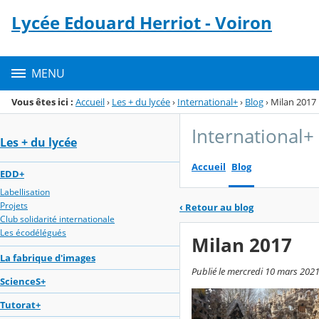
Panneau de gestion des cookies
Lycée Edouard Herriot - Voiron
Menu de la rubrique
Contenu
MENU
Vous êtes ici :
Accueil
›
Les + du lycée
›
International+
›
Blog
›
Milan 2017
International+
Les + du lycée
Accueil
Blog
EDD+
Labellisation
Projets
‹
Retour au blog
Club solidarité internationale
Les écodélégués
Milan 2017
La fabrique d'images
Publié le mercredi 10 mars 2021
ScienceS+
Tutorat+