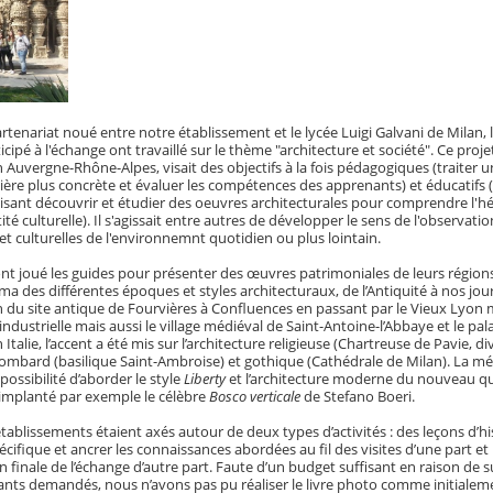
enariat noué entre notre établissement et le lycée Luigi Galvani de Milan, 
ticipé à l'échange ont travaillé sur le thème "architecture et société". Ce proje
on Auvergne-Rhône-Alpes, visait des objectifs à la fois pédagogiques (traiter u
re plus concrète et évaluer les compétences des apprenants) et éducatifs 
isant découvrir et étudier des oeuvres architecturales pour comprendre l'
é culturelle). Il s'agissait entre autres de développer le sens de l'observation 
et culturelles de l'environnemnt quotidien ou plus lointain.
s ont joué les guides pour présenter des œuvres patrimoniales de leurs région
 des différentes époques et styles architecturaux, de l’Antiquité à nos jours
yon du site antique de Fourvières à Confluences en passant par le Vieux Lyon 
industrielle mais aussi le village médiéval de Saint-Antoine-l’Abbaye et le pala
Italie, l’accent a été mis sur l’architecture religieuse (Chartreuse de Pavie, di
mbard (basilique Saint-Ambroise) et gothique (Cathédrale de Milan). La m
 possibilité d’aborder le style
Liberty
et l’architecture moderne du nouveau qu
implanté par exemple le célèbre
Bosco verticale
de Stefano Boeri.
tablissements étaient axés autour de deux types d’activités : des leçons d’hi
pécifique et ancrer les connaissances abordées au fil des visites d’une part et 
n finale de l’échange d’autre part. Faute d’un budget suffisant en raison de
ants demandés, nous n’avons pas pu réaliser le livre photo comme initialem