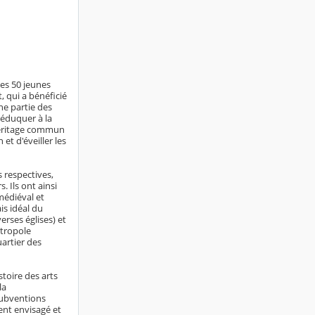
les 50 jeunes
t, qui a bénéficié
ne partie des
(éduquer à la
héritage commun
et d'éveiller les
s respectives,
. Ils ont ainsi
médiéval et
is idéal du
verses églises) et
étropole
artier des
stoire des arts
la
 subventions
ent envisagé et