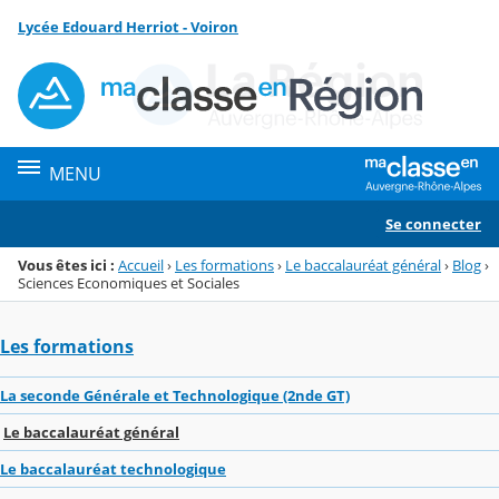
Panneau de gestion des cookies
Lycée Edouard Herriot - Voiron
Menu de la rubrique
Contenu
MENU
Se connecter
Vous êtes ici :
Accueil
›
Les formations
›
Le baccalauréat général
›
Blog
›
Sciences Economiques et Sociales
Les formations
La seconde Générale et Technologique (2nde GT)
Le baccalauréat général
Le baccalauréat technologique