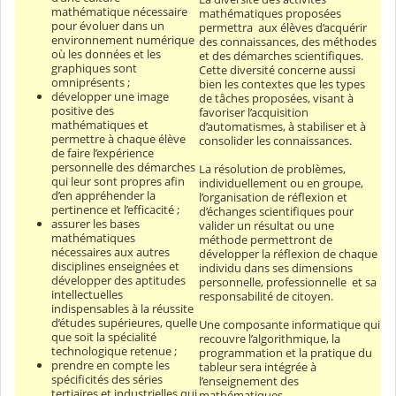
mathématique nécessaire
mathématiques proposées
pour évoluer dans un
permettra aux élèves d’acquérir
environnement numérique
des connaissances, des méthodes
où les données et les
et des démarches scientifiques.
graphiques sont
Cette diversité concerne aussi
omniprésents ;
bien les contextes que les types
développer une image
de tâches proposées, visant à
positive des
favoriser l’acquisition
mathématiques et
d’automatismes, à stabiliser et à
permettre à chaque élève
consolider les connaissances.
de faire l’expérience
personnelle des démarches
La résolution de problèmes,
qui leur sont propres afin
individuellement ou en groupe,
d’en appréhender la
l’organisation de réflexion et
pertinence et l’efficacité ;
d’échanges scientifiques pour
assurer les bases
valider un résultat ou une
mathématiques
méthode permettront de
nécessaires aux autres
développer la réflexion de chaque
disciplines enseignées et
individu dans ses dimensions
développer des aptitudes
personnelle, professionnelle et sa
intellectuelles
responsabilité de citoyen.
indispensables à la réussite
d’études supérieures, quelle
Une composante informatique qui
que soit la spécialité
recouvre l’algorithmique, la
technologique retenue ;
programmation et la pratique du
prendre en compte les
tableur sera intégrée à
spécificités des séries
l’enseignement des
tertiaires et industrielles qui
mathématiques.