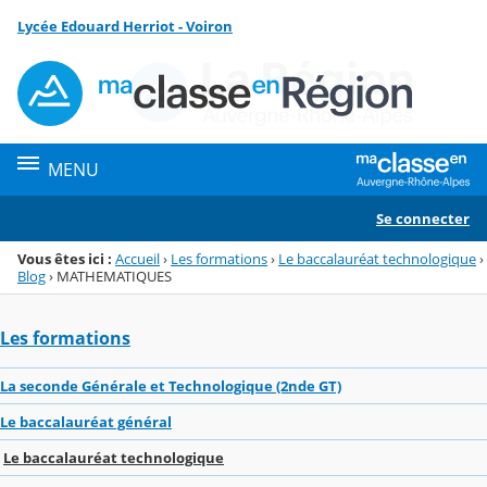
Panneau de gestion des cookies
Lycée Edouard Herriot - Voiron
Menu de la rubrique
Contenu
MENU
Se connecter
Vous êtes ici :
Accueil
›
Les formations
›
Le baccalauréat technologique
›
Blog
›
MATHEMATIQUES
Les formations
La seconde Générale et Technologique (2nde GT)
Le baccalauréat général
Le baccalauréat technologique