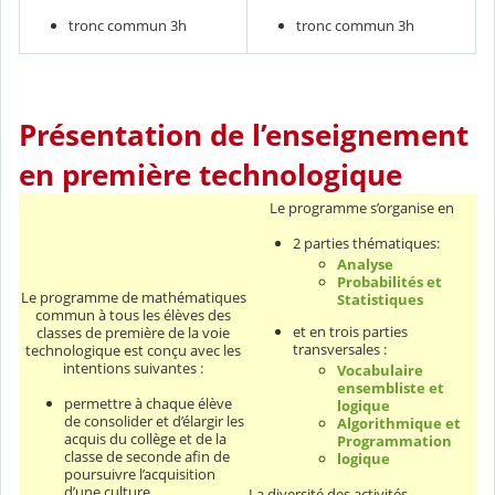
tronc commun 3h
tronc commun 3h
Présentation de l’enseignement
en première technologique
Le programme s’organise en
2 parties thématiques:
Analyse
Probabilités et
Le programme de mathématiques
Statistiques
commun à tous les élèves des
et en trois parties
classes de première de la voie
transversales :
technologique est conçu avec les
intentions suivantes :
Vocabulaire
ensembliste et
permettre à chaque élève
logique
de consolider et d’élargir les
Algorithmique et
acquis du collège et de la
Programmation
classe de seconde afin de
logique
poursuivre l’acquisition
d’une culture
La diversité des activités