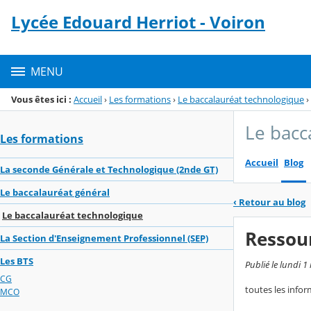
Panneau de gestion des cookies
Lycée Edouard Herriot - Voiron
Menu de la rubrique
Contenu
MENU
Vous êtes ici :
Accueil
›
Les formations
›
Le baccalauréat technologique
›
Le bacc
Les formations
Accueil
Blog
La seconde Générale et Technologique (2nde GT)
Le baccalauréat général
‹
Retour au blog
Le baccalauréat technologique
Ressou
La Section d'Enseignement Professionnel (SEP)
Les BTS
Publié le lundi 1
CG
toutes les inform
MCO