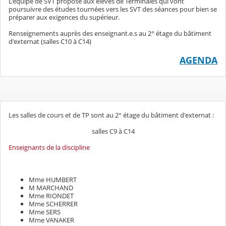
L'équipe de SVT propose aux élèves de Terminales qui vont
poursuivre des études tournées vers les SVT des séances pour bien se
préparer aux exigences du supérieur.
Renseignements auprès des enseignant.e.s au 2° étage du bâtiment
d'externat (salles C10 à C14)
AGENDA
Les salles de cours et de TP sont au 2° étage du bâtiment d'externat :
salles C9 à C14
Enseignants de la discipline
Mme HUMBERT
M MARCHAND
Mme RIONDET
Mme SCHERRER
Mme SERS
Mme VANAKER