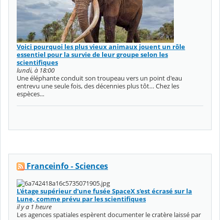
Voici pourquoi les plus vieux animaux jouent un rôle
essentiel pour la survie de leur groupe selon les
scientifiques
lundi, à 18:00
Une éléphante conduit son troupeau vers un point d'eau
entrevu une seule fois, des décennies plus tôt… Chez les
espèces...
Franceinfo - Sciences
L'étage supérieur d'une fusée SpaceX s'est écrasé sur la
Lune, comme prévu par les scientifiques
il y a 1 heure
Les agences spatiales espèrent documenter le cratère laissé par