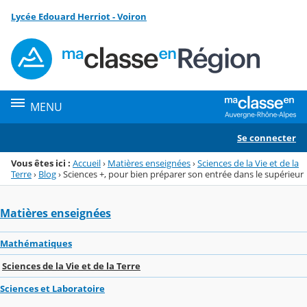
Panneau de gestion des cookies
Lycée Edouard Herriot - Voiron
Menu de la rubrique
Contenu
MENU
Se connecter
Vous êtes ici :
Accueil
›
Matières enseignées
›
Sciences de la Vie et de la
Terre
›
Blog
›
Sciences +, pour bien préparer son entrée dans le supérieur
Matières enseignées
Mathématiques
Sciences de la Vie et de la Terre
Sciences et Laboratoire