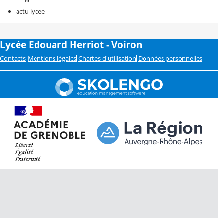
actu lycee
Lycée Edouard Herriot - Voiron
Contacts
Mentions légales
Chartes d'utilisation
Données personnelles