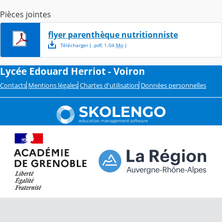
Pièces jointes
flyer parenthèque nutritionniste
Télécharger
( .
pdf
,
1.04
Mo
)
Lycée Edouard Herriot - Voiron
Contacts
Mentions légales
Chartes d'utilisation
Données personnelles