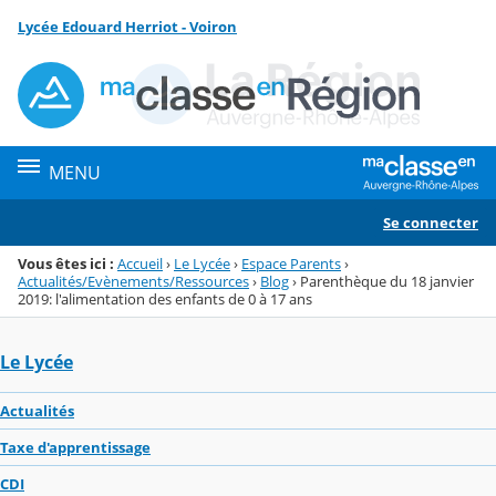
Panneau de gestion des cookies
Lycée Edouard Herriot - Voiron
Menu de la rubrique
Contenu
MENU
Se connecter
Vous êtes ici :
Accueil
›
Le Lycée
›
Espace Parents
›
Actualités/Evènements/Ressources
›
Blog
›
Parenthèque du 18 janvier
2019: l'alimentation des enfants de 0 à 17 ans
Le Lycée
Actualités
Taxe d'apprentissage
CDI