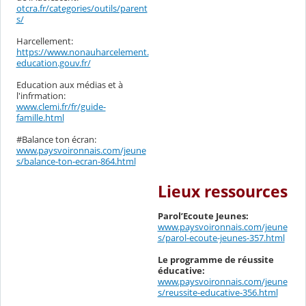
otcra.fr/categories/outils/parent
s/
Harcellement:
https://www.nonauharcelement.
education.gouv.fr/
Education aux médias et à
l'infrmation:
www.clemi.fr/fr/guide-
famille.html
#Balance ton écran:
www.paysvoironnais.com/jeune
s/balance-ton-ecran-864.html
Lieux ressources
Parol’Ecoute Jeunes:
www.paysvoironnais.com/jeune
s/parol-ecoute-jeunes-357.html
Le programme de réussite
éducative:
www.paysvoironnais.com/jeune
s/reussite-educative-356.html