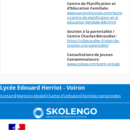
Centre de Planification et
d'Education Familiale:
www.paysvoironnais.com/jeune
s/centre-de-planification-et-d-
education-familiale-846.html
Soutien à la parentalité /
Centre Charles-Béraudier:
https://csberaudier.fr/plan-de-
soutien-a-la-parentalite/
Consultations de jeunes
Consommateurs:
www.codase.org/point-virgule/
Lycée Edouard Herriot - Voiron
Contacts
Mentions légales
Chartes d'utilisation
Données personnelles