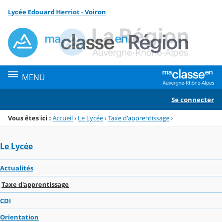
Panneau de gestion des cookies
Lycée Edouard Herriot - Voiron
Menu de la rubrique
Contenu
MENU
Se connecter
Vous êtes ici :
Accueil
›
Le Lycée
›
Taxe d'apprentissage
›
Le Lycée
Actualités
Taxe d'apprentissage
CDI
Orientation