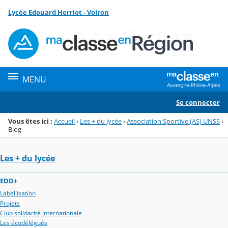
Panneau de gestion des cookies
Lycée Edouard Herriot - Voiron
Menu de la rubrique
Contenu
MENU
Se connecter
Vous êtes ici :
Accueil
›
Les + du lycée
›
Association Sportive (AS) UNSS
›
Blog
Les + du lycée
EDD+
Labellisation
Projets
Club solidarité internationale
Les écodélégués