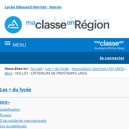
Panneau de gestion des cookies
Lycée Edouard Herriot - Voiron
Menu de la rubrique
Contenu
MENU
Se connecter
Vous êtes ici :
Accueil
›
Les + du lycée
›
Association Sportive (AS) UNSS
›
Blog
›
VOLLEY : CRITERIUM DE PRINTEMPS UNSS
Les + du lycée
EDD+
Labellisation
Projets
Club solidarité internationale
Les écodélégués