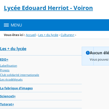
Panneau de gestion des cookies
Lycée Edouard Herriot - Voiron
Menu de la rubrique
Contenu
MENU
Vous êtes ici :
Accueil
›
Les + du lycée
›
Cultures+
›
Les + du lycée
Aucun élém
EDD+
Vous pouvez 
Labellisation
Projets
Club solidarité internationale
Les écodélégués
La fabrique d'images
ScienceS+
Tutorat+