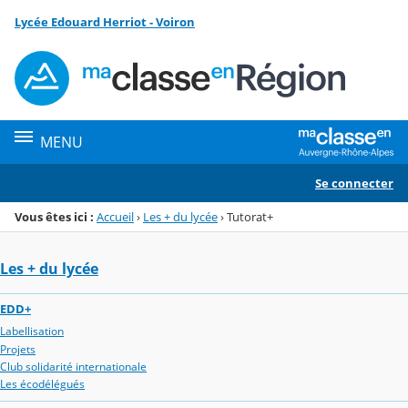
Panneau de gestion des cookies
Lycée Edouard Herriot - Voiron
Menu de la rubrique
Contenu
MENU
Se connecter
Vous êtes ici :
Accueil
›
Les + du lycée
›
Tutorat+
Les + du lycée
EDD+
Labellisation
Projets
Club solidarité internationale
Les écodélégués