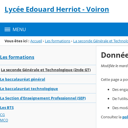
Panneau de gestion des cookies
Lycée Edouard Herriot - Voiron
Menu de la rubrique
Contenu
MENU
Vous êtes ici :
Accueil
›
Les formations
›
La seconde Générale et Technol
Donnée
Les formations
Modifiée le mard
La seconde Générale et Technologique (2nde GT)
Le baccalauréat général
Cette page a pou
Le baccalauréat technologique
Des enga
La Section d'Enseignement Professionnel (SEP)
De l'util
Les BTS
Des modal
CG
Consultez la
po
MCO