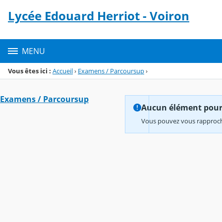
Panneau de gestion des cookies
Lycée Edouard Herriot - Voiron
Menu de la rubrique
Contenu
MENU
Vous êtes ici :
Accueil
›
Examens / Parcoursup
›
Examens / Parcoursup
Aucun élément pour l
Vous pouvez vous rapproche