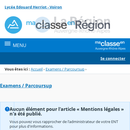
Panneau de gestion des cookies
Lycée Edouard Herriot - Voiron
Menu de la rubrique
Contenu
MENU
Se connecter
Vous êtes ici :
Accueil
›
Examens / Parcoursup
›
Examens / Parcoursup
Aucun élément pour l'article « Mentions légales »
n'a été publié.
Vous pouvez vous rapprocher de l'administrateur de votre ENT
pour plus d'informations.