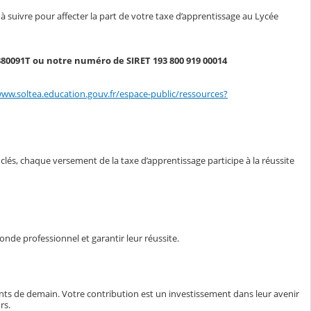
 à suivre pour affecter la part de votre taxe d’apprentissage au Lycée
380091T ou notre numéro de SIRET 193 800 919 00014
www.soltea.education.gouv.fr/espace-public/ressources?
clés, chaque versement de la taxe d’apprentissage participe à la réussite
nde professionnel et garantir leur réussite.
nts de demain. Votre contribution est un investissement dans leur avenir
rs.