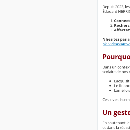
Depuis 2023, les
Édouard HERRIO
Connect
Recherc
Affectez
Nhésitez pas à 
pk_vid=4594c52
Pourquoi
Dans un contexte
scolaire de nos 
L’acquisi
Le finan
L’amélior
Ces investissem
Un geste
En soutenant le
et dans la réuss