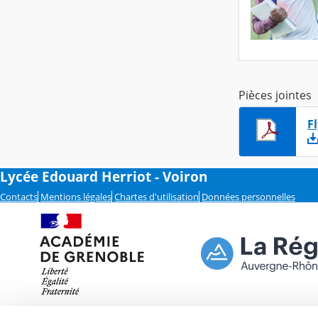
Pièces jointes
F
Lycée Edouard Herriot - Voiron
Contacts
Mentions légales
Chartes d'utilisation
Données personnelles