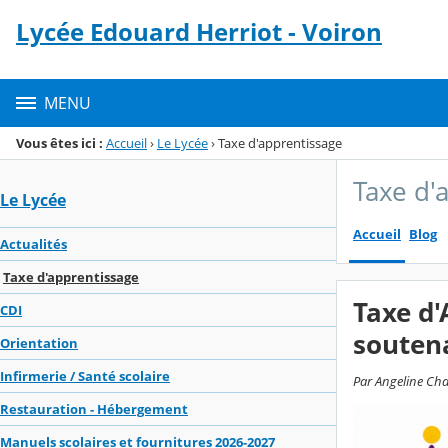
Panneau de gestion des cookies
Lycée Edouard Herriot - Voiron
Menu de la rubrique
Contenu
MENU
Vous êtes ici :
Accueil
›
Le Lycée
›
Taxe d'apprentissage
Taxe d'
Le Lycée
Accueil
Blog
Actualités
Taxe d'apprentissage
Taxe d'
CDI
souten
Orientation
Infirmerie / Santé scolaire
Par Angeline Cha
Restauration - Hébergement
Manuels scolaires et fournitures 2026-2027