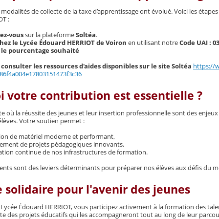
 modalités de collecte de la taxe d’apprentissage ont évolué. Voici les étapes
T :
ez-vous
sur la plateforme
Soltéa
.
hez le Lycée Édouard HERRIOT de Voiron
en utilisant notre
Code UAI : 0
 le pourcentage souhaité
consulter les ressources d'aides disponibles sur le site Soltéa
https://
86f4a004e17803151473f3c36
 votre contribution est essentielle ?
 où la réussite des jeunes et leur insertion professionnelle sont des enjeux 
élèves. Votre soutien permet :
tion de matériel moderne et performant,
cement de projets pédagogiques innovants,
ation continue de nos infrastructures de formation.
ents sont des leviers déterminants pour préparer nos élèves aux défis du mo
 solidaire pour l'avenir des jeunes
 Lycée Édouard HERRIOT, vous participez activement à la formation des tale
ite des projets éducatifs qui les accompagneront tout au long de leur parcou