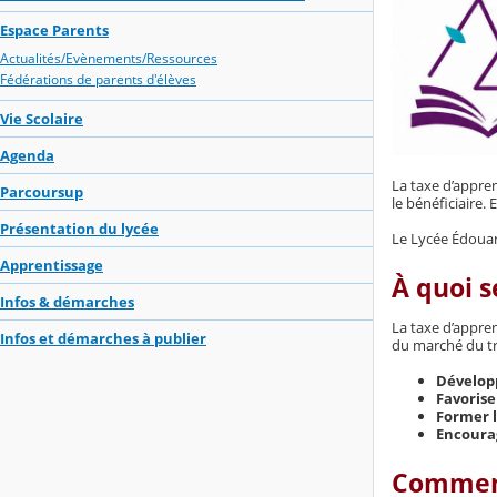
Espace Parents
Actualités/Evènements/Ressources
Fédérations de parents d'élèves
Vie Scolaire
Agenda
La taxe d’appren
Parcoursup
le bénéficiaire
Présentation du lycée
Le Lycée Édouar
Apprentissage
À quoi s
Infos & démarches
La taxe d’appre
Infos et démarches à publier
du marché du tra
Développ
Favorise
Former l
Encourag
Comment 