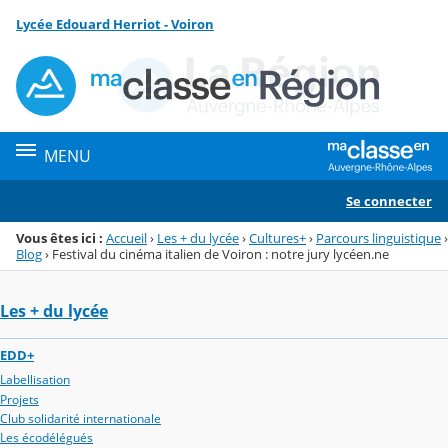
Panneau de gestion des cookies
Lycée Edouard Herriot - Voiron
Menu de la rubrique
Contenu
MENU
Se connecter
Vous êtes ici :
Accueil
›
Les + du lycée
›
Cultures+
›
Parcours linguistique
›
Blog
›
Festival du cinéma italien de Voiron : notre jury lycéen.ne
Les + du lycée
EDD+
Labellisation
Projets
Club solidarité internationale
Les écodélégués