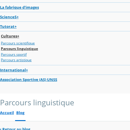
La fabrique d'images
ScienceS+
Tutorat+
Cultures+
Parcours scientifique
Parcours linguistique
Parcours sportif
Parcours artistique
International+
Association Sportive (AS) UNSS
Parcours linguistique
Accueil
Blog
‹
Retour au blog