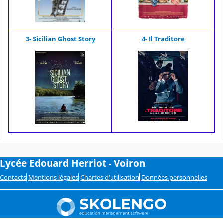
3- Sicilian Ghost Story
4- Il Traditore
Lycée Edouard Herriot - Voiron
Contacts
Mentions légales
Chartes d'utilisation
Données personnelles