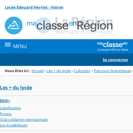
Panneau de gestion des cookies
Lycée Edouard Herriot - Voiron
Menu de la rubrique
Contenu
MENU
Se connecter
Vous êtes ici :
Accueil
›
Les + du lycée
›
Cultures+
›
Parcours linguistique
›
Les + du lycée
EDD+
Labellisation
Projets
Club solidarité internationale
Les écodélégués